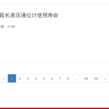
延长差压液位计使用寿命
量：1136
«
1
2
3
4
5
6
7
8
...
38
39
»