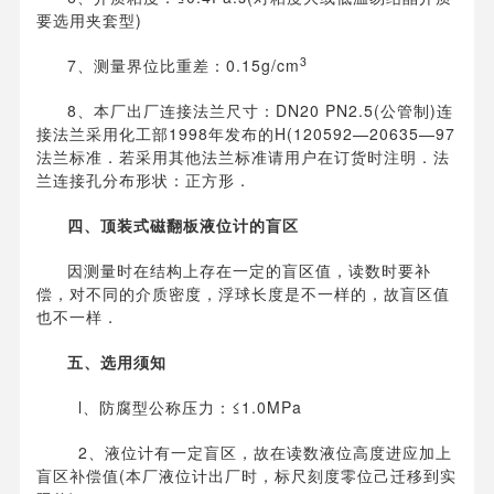
要选用夹套型)
3
7、测量界位比重差：0.15g/cm
8、本厂出厂连接法兰尺寸：DN20 PN2.5(公管制)连
接法兰采用化工部1998年发布的H(120592—20635—97
法兰标准．若采用其他法兰标准请用户在订货时注明．法
兰连接孔分布形状：正方形．
四、顶装式磁翻板液位计的盲区
因测量时在结构上存在一定的盲区值，读数时要补
偿，对不同的介质密度，浮球长度是不一样的，故盲区值
也不一样．
五、选用须知
l、防腐型公称压力：≤1.0MPa
2、液位计有一定盲区，故在读数液位高度进应加上
盲区补偿值(本厂液位计出厂时，标尺刻度零位己迁移到实