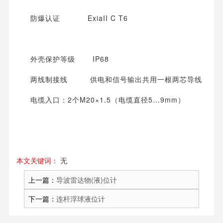
防爆认证 ExiaII C T6
外壳保护等级 IP68
两线制接线 供电和信号输出共用一根两芯导线
电缆入口：2个M20×1.5（电缆直径5…9mm）
本文关键词：
无
上一篇：
导波雷达物(液)位计
下一篇：
连杆浮球液位计