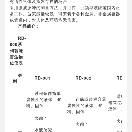
有惰性气体及挥发存在的场合。
采用微波脉冲的测量方法，并可在工业频率波段范围内正
常工作。波束能量较低，可安装于各种金属、非金属容器
或管道内，对人体及环境均无伤害。
产品简介：
RD-
800系
列智能
雷达物
位仪表
类
RD-801
RD-802
RD-80
别
过程条件简单，
适应各
存储或过程容器
腐蚀性的液体、浆
器或过程计
腐蚀性的液体、浆
料、固体
液体、浆料
料、固体
比如：
比如：
比如：
水液储罐