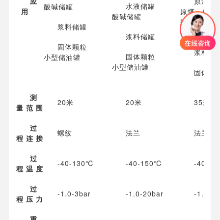
应
原油、
水液储罐
酸碱储罐
用
原煤、粉煤
酸碱储罐
挥发性液体
浆料储罐
焦碳料位
浆料储罐
固体颗粒
浆料储
固体颗粒
小型储油罐
小型储油罐
固体颗
测
20米
20米
35米
量 范 围
过
螺纹
法兰
法兰
程 连 接
过
-40-130℃
-40-150℃
-40-2
程 温 度
过
-1.0-3bar
-1.0-20bar
-1.0-4
程 压 力
重