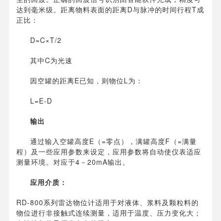
达到毫米级。距离物料表面的距离D与脉冲的时间行程T成
正比：
D=C×T/2
其中C为光速
因空罐的距离E已知，则物位L为：
L=E-D
输出
通过输入空罐高度E（=零点），满罐高度F（=满量
程）及一些应用参数来设定，应用参数将自动使仪表适应
测量环境。对应于4－20mA输出。
应用介质：
RD-800系列雷达物位计适用于对液体、浆料及颗粒料的
物位进行非接触式连续测量，适用于温度、压力变化大；