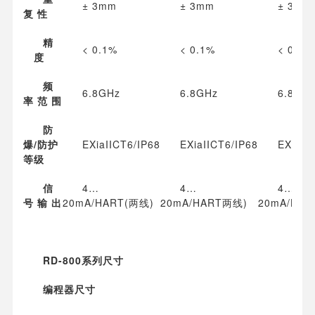
± 3mm
± 3mm
± 3mm
复 性
精
< 0.1%
< 0.1%
< 0.1%
度
频
6.8GHz
6.8GHz
6.8GH
率 范 围
防
爆/防护
EXiaIICT6/IP68
EXiaIICT6/IP68
EXiaII
等级
信
4…
4…
4…
号 输 出
20mA/HART(两线)
20mA/HART两线)
20mA/HAR
RD-800系列尺寸
编程器
尺寸