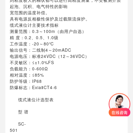
到粘度较大的糊状都可以进行高精度测量，不受被测介质
起泡、沉积、电气特性的影响
宽范围的温度补偿。
具有电源反相极性保护及过载限流保护。
缆式液位计主要技术指标
测量范围：0.3～100m（由用户自选）
精 度：0.2、0.5、1.0级
工作温度：-20～80℃
输出信号：二线制4～20mADC
电源电压：标准24VDC（12～36VDC）
不灵敏区：≤±1.0%FS
负载能力：0-600Ω
相对温度：≤85%
防护等级：IP68
防爆标志：ExiaⅡCT4-6
缆式液位计选型表
型 谱
SC-
501