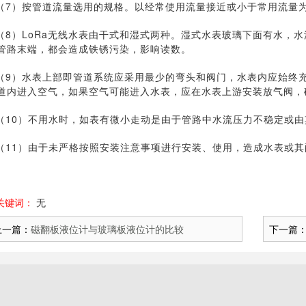
（7）按管道流量选用的规格。以经常使用流量接近或小于常用流量
（8）LoRa无线水表由干式和湿式两种。湿式水表玻璃下面有水，
管路末端，都会造成铁锈污染，影响读数。
（9）水表上部即管道系统应采用最少的弯头和阀门，水表内应始终充满
道内进入空气，如果空气可能进入水表，应在水表上游安装放气阀，
（10）不用水时，如表有微小走动是由于管路中水流压力不稳定或由
（11）由于未严格按照安装注意事项进行安装、使用，造成水表或
关键词：
无
上一篇：
磁翻板液位计与玻璃板液位计的比较
下一篇