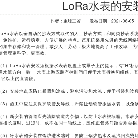
LoRa水表的安
作者：秉峰工贸
发布日期：2021-08-05
LoRa水表以全自动的抄表方式取代的人工抄表方式，和同类抄表系
、免维护、运行稳定、方便扩展的特点。该系统采用先进的无线网络
的集中存储和统一管理，减少人工劳动，极大地提高了工作效率，为
使管理更科学、更高效。
（1）LoRa水表安装须根据水表表度盘上或罩子上的提示，有“H”
道水流方向一致， 水表上游应装有控制阀门便于水表拆换和维修。其
口径以上的直管段。
（2）安装地点应防止暴晒和冰冻，避免污染和水淹，便于拆装和读
（3）施工中应注意保护软管及导线，严禁扯动软管搬运水表，以免
（4）新安装的管道应先清除管道内杂物，以防止水表被堵塞。水表
连接长度时、过短时、或不在同一轴线上，应修正管路间距否则会损
（5）冷水表如安装在锅炉进水端时，要防止锅炉热水及蒸汽回流烫