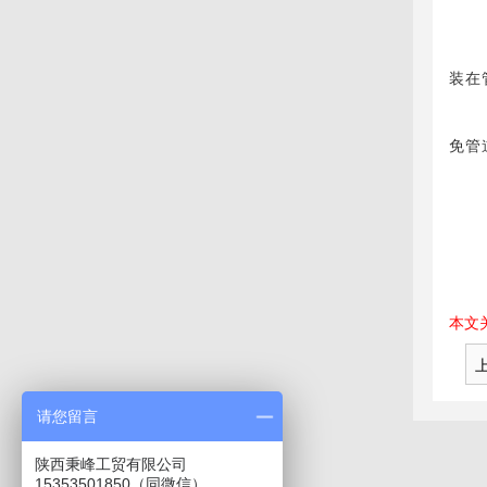
装在
免管
本文
请您留言
陕西秉峰工贸有限公司
15353501850（同微信）