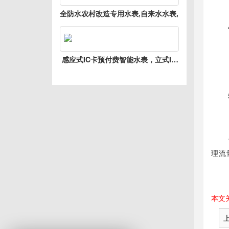
- 
全防水农村改造专用水表,自来水水表,
●读
●
感应式IC卡预付费智能水表，立式IC
- 
卡智能水表
- 
●读
●操
理流
本文