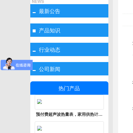
NEWS
最新公告
产品知识
行业动态
●读
公司新闻
●操
热门产品
●读
●操
预付费超声波热量表，家用供热计量
●读
表
●
- 